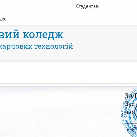
Студентам
цес
вий коледж
харчових технологій