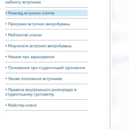
кабінету вступника
• Розклад вступних іспитів
• Програми вступних випробувань
• Рейтингові списки
• Результати вступних випробувань
• Накази про зарахування
• Положення про студентський гуртожиток
• Умови поселення вступників
• Правила внутрішнього розпорядку в
студентському гуртожитку
• Майстер-класи