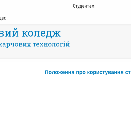
Студентам
цес
вий коледж
харчових технологій
Положення про користування ст