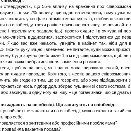
співбесіді.
и стверджують, що 55% впливу на враження про співрозмовник
, паузи) і тільки 7% впливу припадає на мовлення, тому дуже в
ція входить у конфлікт зі змістом ваших слів, особливо якщо ви
 на співбесіду трохи раніше призначеного часу, не починайте м
ене і переглянуте заздалегідь), просто сядьте і в очікуванні пе
м можливість віддихатися, заспокоїтися і підготуватися до пер
ми. Якщо вас вже чекають, увійдіть в кабінет так, ніби для 
» Тисніть руку міцно і впевнено, не питайте, куди можна присіст
мому буде зручно (не ближче 1,5 м від співрозмовника, щоб не 
, з яких важко вибратися після закінчення розмови.
теся, щоб ваша поза, як і ваша мова, виражала спокій, впевне
я виглядати природно. Крім того, з жестів вашого співрозмовни
ачить, він згоден з тим, що ви говорите, або хоче підбадьорити 
торкається носа, підборіддя, збирає пушинки зі свого костюма,
 або закинувши одну ногу на іншу – це погані знаки, що свідчать
ння задають на співбесіді. Що запитують на співбесіді.
 що найчастіше задаються на співбесіді, можна скласти такий сп
ть про себе.
справляєтеся з життєвими або професійними проблемами?
с привабила вакантна посада?