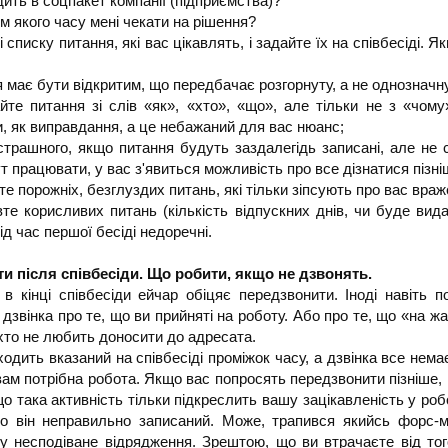
ить в соцпакет компанії (підприємства)?
м якого часу мені чекати на рішення?
і списку питання, які вас цікавлять, і задайте їх на співбесіді. Я
 має бути відкритим, що передбачає розгорнуту, а не однозначну 
йте питання зі слів «як», «хто», «що», але тільки не з «чому»
, як виправдання, а це небажаний для вас нюанс;
 страшного, якщо питання будуть заздалегідь записані, але не 
т працювати, у вас з'явиться можливість про все дізнатися пізні
те порожніх, безглуздих питань, які тільки зіпсують про вас враж
те корисливих питань (кількість відпускних днів, чи буде видан
ід час першої бесіді недоречні.
и після співбесіди. Що робити, якщо не дзвонять.
 в кінці співбесіди ейчар обіцяє передзвонити. Іноді навіть 
 дзвінка про те, що ви прийняті на роботу. Або про те, що «на ж
іхто не любить доносити до адресата.
одить вказаний на співбесіді проміжок часу, а дзвінка все нема
ам потрібна робота. Якщо вас попросять передзвонити пізніше, 
о така активність тільки підкреслить вашу зацікавленість у роб
о він неправильно записаний. Може, трапився якийсь форс-м
у несподіване відрядження. Зрештою, що ви втрачаєте від тог