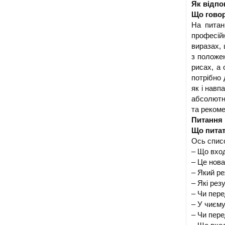
Як відпов
Що говор
На питан
професійн
виразах, 
з положен
рисах, а
потрібно 
як і навп
абсолютн
та рекоме
Питання 
Що питат
Ось списо
– Що вход
– Це нова
– Який р
– Які рез
– Чи пере
– У чиєм
– Чи пер