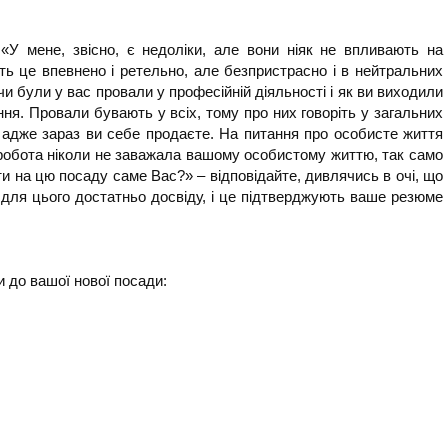
«У мене, звісно, є недоліки, але вони ніяк не впливають на
іть це впевнено і ретельно, але безпристрасно і в нейтральних
и були у вас провали у професійній діяльності і як ви виходили
ння. Провали бувають у всіх, тому про них говоріть у загальних
, адже зараз ви себе продаєте. На питання про особисте життя
 і робота ніколи не заважала вашому особистому життю, так само
ти на цю посаду саме Вас?» – відповідайте, дивлячись в очі, що
для цього достатньо досвіду, і це підтверджують ваше резюме
и до вашої нової посади: