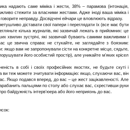
а надають саме міміка і жести, 38% – парамова (інтонація,
ажливо стежити за власними жестами. Адже іноді ваша міміка і
 говорите неправду. Досвідчені ейчари це вловлюють відразу.
етушливо діставати свої папери і переглядати їх (все має бути
регляньте кілька журналів, які зазвичай лежать в прийомних: це
ших хвилин зустрічі, які зазвичай бувають самими важливими і
вас це звична справа: не стукайте, не заглядайте з боязким:
и: якщо вам не запропонували сісти на конкретне місце, сядьте,
порушувати його особистий простір), але уникайте м'яких крісел
ність в собі і своїх професійних якостях, не будьте скуті і
ка ви теж можете зчитувати інформацію: якщо, слухаючи вас, він
вас. Якщо подався вперед, до вас – це жест зацікавленості. Але
 барабанить пальцями по столу або слухає вас, схрестивши руки
 про байдужність інтерв'юера або його неприязнь до вас.
исок: