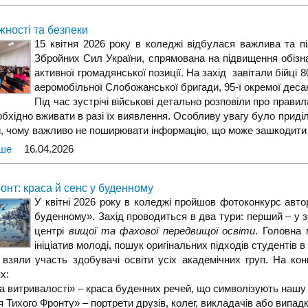
жності та безпеки
15 квітня 2026 року в коледжі відбулася важлива та п
Збройних Сил України, спрямована на підвищення обізн
активної громадянської позиції. На захід завітали бійці 
аеромобільної Слобожанської бригади, 95-ї окремої дес
Під час зустрічі військові детально розповіли про правил
необхідно вживати в разі їх виявлення. Особливу увагу було прид
, чому важливо не поширювати інформацію, що може зашкодити бе
іше
16.04.2026
онт: краса й сенс у буденному
У квітні 2026 року в коледжі пройшов фотоконкурс автор
буденному». Захід проводиться в два тури: перший – у з
центрі
вищої та фахової передвищої освіти
. Головна 
ініціатив молоді, пошук оригінальних підходів студентів 
 взяли участь здобувачі освіти усіх академічних груп. На к
х:
а витривалості» – краса буденних речей, що символізують нашу н
 Тихого Фронту» – портрети друзів, колег, викладачів або випадк