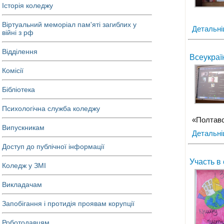
Історія коледжу
Віртуальний меморіал пам'яті загиблих у
Детальн
війні з рф
Відділення
Всеукраї
Комісії
Бібліотека
Психологічна служба коледжу
«Полтавс
Випускникам
Детальн
Доступ до публічної інформації
Участь в
Коледж у ЗМІ
Викладачам
Запобігання і протидія проявам корупції
Роботодавцям