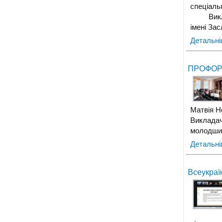
спеціаль
Викладач
імені За
Детальн
ПРОФОР
Матвія Н
Викладач
молодших
Детальн
Всеукраї