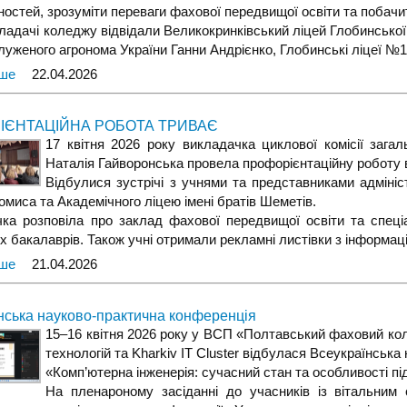
ностей, зрозуміти переваги фахової передвищої освіти та побач
і коледжу відвідали Великокринківський ліцей Глобинської мі
служеного агронома України Ганни Андрієнко, Глобинські ліцеї №
іше
22.04.2026
ІЄНТАЦІЙНА РОБОТА ТРИВАЄ
17 квітня 2026 року викладачка циклової комісії загал
Наталія Гайворонська провела профорієнтаційну роботу в
Відбулися зустрічі з учнями та представниками адмініст
омиса та Академічного ліцею імені братів Шеметів.
ка розповіла про заклад фахової передвищої освіти та спеці
 бакалаврів. Також учні отримали рекламні листівки з інформац
іше
21.04.2026
нська науково-практична конференція
15–16 квітня 2026 року у ВСП «Полтавський фаховий ко
технологій та Kharkiv IT Cluster відбулася Всеукраїнськ
«Комп’ютерна інженерія: сучасний стан та особливості пі
На пленароному засіданні до учасників із вітальни