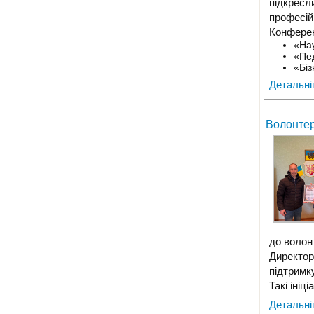
підкресл
професій
Конферен
«Нау
«Пед
«Біз
Детальн
Волонтер
до волон
Директор
підтримку
Такі іні
Детальн