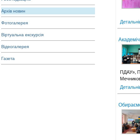
Архів новин
Детальн
Фотогалерея
Віртуальна екскурсія
Академічн
Відеогалерея
Газета
ПДАУ», П
Мечников
Детальн
Обираєм