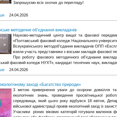
Запрошуємо всіх охочих до перегляду!
іше
24.04.2026
нське методичне об’єднання викладачів
Науково-методичний центр вищої та фахової передвищ
«Полтавський фаховий коледж Національного університе
Всеукраїнського методоб’єдання викладачів ОПП «Експл
взяли участь представники з восьми закладів фахової пе
Про роботу фахового методичного об’єднання викла
ький фаховий коледж НУХТ», кандидат технічних наук, виклада
іше
24.04.2026
 екологічному заході «Багатство природи»
3 метою привернення уваги до охорони довкілля та
екологічних знань, проведення просвітницької роб
середовища, який цього року відбувся 18 квітня, Депа
військової адміністрації провів екологічний захід із захи
Учасники різних вікових категорій готували малюнок фо