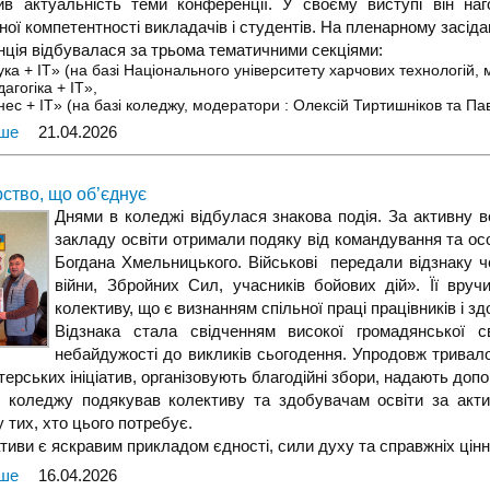
ив актуальність теми конференції. У своєму виступі він н
ної компетентності викладачів і студентів. На пленарному засідан
ція відбувалася за трьома тематичними секціями:
ка + IT» (на базі Національного університету харчових технологій
агогіка + IT»,
нес + IT» (на базі коледжу, модератори : Олексій Тиртишніков та Пав
іше
21.04.2026
ство, що об’єднує
Днями в коледжі відбулася знакова подія. За активну в
закладу освіти отримали подяку від командування та ос
Богдана Хмельницького. Військові передали відзнаку че
війни, Збройних Сил, учасників бойових дій». Її вр
колективу, що є визнанням спільної праці працівників і зд
Відзнака стала свідченням високої громадянської св
небайдужості до викликів сьогодення. Упродовж тривал
терських ініціатив, організовують благодійні збори, надають до
 коледжу подякував колективу та здобувачам освіти за акти
 тих, хто цього потребує.
ціативи є яскравим прикладом єдності, сили духу та справжніх ці
іше
16.04.2026