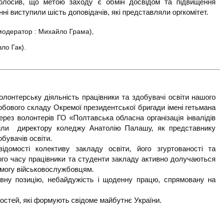
аголосив, що метою заходу є обмін досвідом та підвищення
ні виступили шість доповідачів, які представляли оргкомітет.
, модератор : Михайло Грама),
ло Гак).
олонтерську діяльність працівники та здобувачі освіти нашого
обового складу Окремої президентської бригади імені гетьмана
рез волонтерів ГО «Полтавська обласна організація інвалідів
учили директору коледжу Анатолію Палашу, як представнику
обувачів освіти.
ідомості колективу закладу освіти, його згуртованості та
ого часу працівники та студенти закладу активно долучаються
помогу військовослужбовцям.
вну позицію, небайдужість і щоденну працю, спрямовану на
нностей, які формують свідоме майбутнє України.