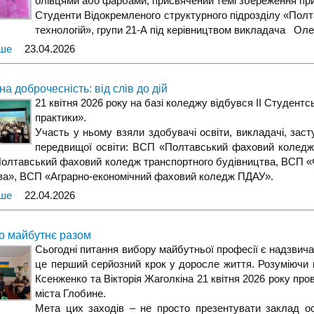
олівцями або фарбами, присвячений темi збереження пр
Cтуденти Відокремленого структурного підрозділу «Пол
технологій», групи 21-А під керівництвом викладача Оле
іше
23.04.2026
а доброчесність: від слів до дій
21 квітня 2026 року на базі коледжу відбувся ІІ Студент
практики».
Участь у ньому взяли здобувачі освіти, викладачі, заст
передвищої освіти: ВСП «Полтавський фаховий коледж
олтавський фаховий коледж транспортного будівництва, ВСП «Фа
а», ВСП «Аграрно-економічний фаховий коледж ПДАУ».
іше
22.04.2026
о майбутнє разом
Сьогодні питання вибору майбутньої професії є надзвича
це перший серйозний крок у доросле життя. Розуміючи 
Ксенженко та Вікторія Жаголкіна 21 квітня 2026 року про
міста Глобине.
Мета цих заходів – не просто презентувати заклад ос