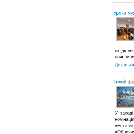
Уроки му
які дії 
пояснили
Детальн
Тихий фр
У заході
номінація
«Естетик
«Обличчя