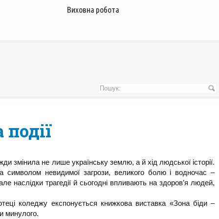
Виховна робота
 події
вжди змінила не лише українську землю, а й хід людської історії.
ла символом невидимої загрози, великого болю і водночас –
ле наслідки трагедії й сьогодні впливають на здоров’я людей,
іотеці коледжу експонується книжкова виставка «Зона біди –
и минулого.