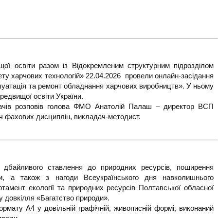
ої освіти разом із Відокремленим структурним підрозділом
ту харчових технологій» 22.04.2026 провели онлайн-засідання
уатація та ремонт обладнання харчових виробництв». У ньому
редвищої освіти України.
дачів розповів голова ФМО Анатолій Палаш – директор ВСП
ч фахових дисциплін, викладач-методист.
 дбайливого ставлення до природних ресурсів, поширення
оти, а також з нагоди Всеукраїнського дня навколишнього
ртамент екології та природних ресурсів Полтавської обласної
сту довкілля «Багатство природи».
рмату A4 у довільній графічній, живописній формі, виконаний