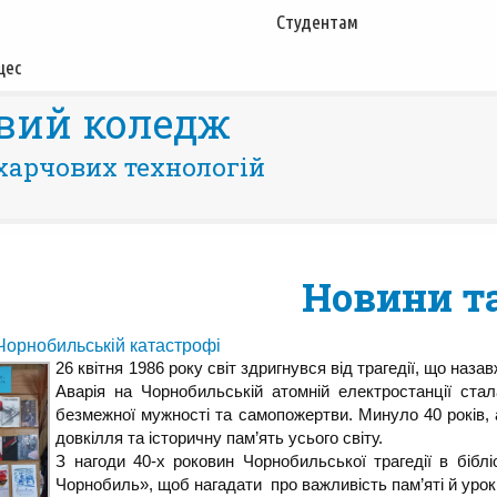
Студентам
цес
вий коледж
харчових технологій
Новини та
 Чорнобильській катастрофі
26 квітня 1986 року світ здригнувся від трагедії, що наза
Аварія на Чорнобильській атомній електростанції ста
безмежної мужності та самопожертви. Минуло 40 років, а
довкілля та історичну пам’ять усього світу.
З нагоди 40-х роковин Чорнобильської трагедії в бібл
Чорнобиль», щоб нагадати про важливість пам’яті й урок