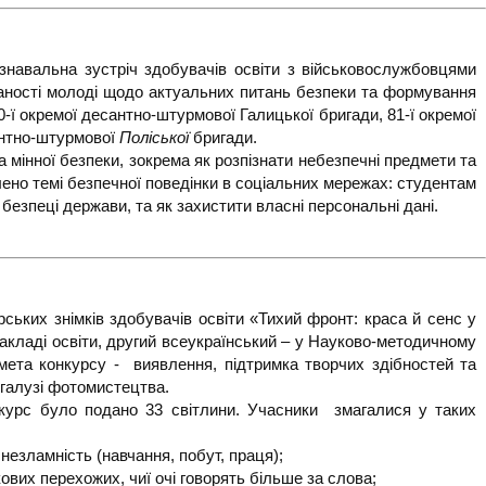
ізнавальна зустріч здобувачів освіти з військовослужбовцями
аності молоді щодо актуальних питань безпеки та формування
80-ї окремої десантно-штурмової Галицької бригади, 81-ї окремої
антно-штурмової
Поліської
бригади.
а мінної безпеки, зокрема як розпізнати небезпечні предмети та
ілено темі безпечної поведінки в соціальних мережах: студентам
зпеці держави, та як захистити власні персональні дані.
ських знімків здобувачів освіти «Тихий фронт: краса й сенс у
акладі освіти, другий всеукраїнський – у Науково-методичному
мета конкурсу - виявлення, підтримка творчих здібностей та
в галузі фотомистецтва.
онкурс було подано 33 світлини. Учасники змагалися у таких
езламність (навчання, побут, праця);
ових перехожих, чиї очі говорять більше за слова;