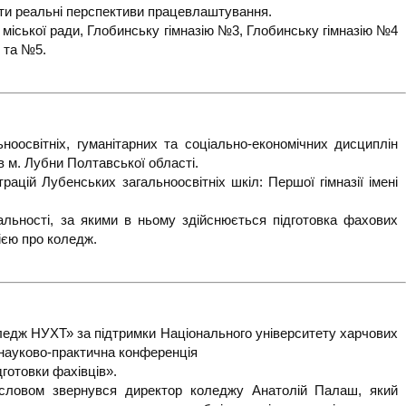
ити реальні перспективи працевлаштування.
ської ради, Глобинську гімназію №3, Глобинську гімназію №4
1 та №5.
ьноосвітніх, гуманітарних та соціально-економічних дисциплін
 м. Лубни Полтавської області.
рацій Лубенських загальноосвітніх шкіл: Першої гімназії імені
альності, за якими в ньому здійснюється підготовка фахових
ією про коледж.
ледж НУХТ» за підтримки Національного університету харчових
а науково-практична конференція
дготовки фахівців».
м словом звернувся директор коледжу Анатолій Палаш, який