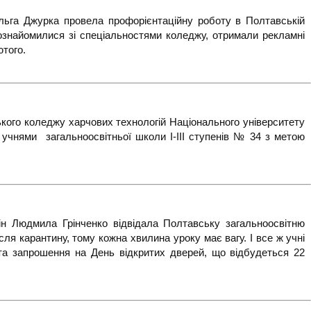
льга Джурка провела профорієнтаційну роботу в Полтавській
в ознайомилися зі спеціальностями коледжу, отримали рекламні
лютого.
кого коледжу харчових технологій Національного університету
 учнями загальноосвітньої школи І-ІІІ ступенів № 34 з метою
ін Людмила Грінченко відвідала Полтавську загальноосвітню
ля карантину, тому кожна хвилина уроку має вагу. І все ж учні
 та запрошення на День відкритих дверей, що відбудеться 22