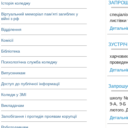
ЗАПРОШ
Історія коледжу
Віртуальний меморіал пам'яті загиблих у
спеціалі
війні з рф
листівки
Детальн
Відділення
Комісії
ЗУСТРІЧ
Бібліотека
харчових
Психологічна служба коледжу
проведен
Детальн
Випускникам
Доступ до публічної інформації
Запрошує
Коледж у ЗМІ
школу № 
9-А, 9-Б
Викладачам
лютого. 
Запобігання і протидія проявам корупції
Детальн
Роботодавцям