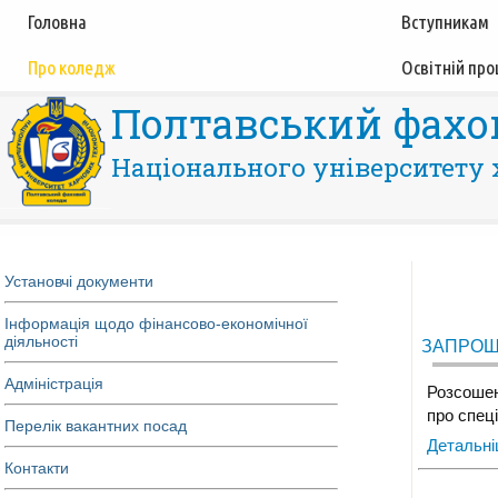
Головна
Вступникам
Про коледж
Освітній про
Полтавський фахо
Національного університету 
Установчі документи
Інформація щодо фінансово-економічної
діяльності
ЗАПРОШ
Адміністрація
Розсошен
про спец
Перелік вакантних посад
Детальн
Контакти