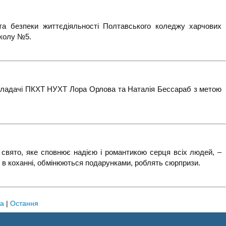
та безпеки життєдіяльності Полтавського коледжу харчових
школу №5.
викладачі ПКХТ НУХТ Лора Орлова та Наталія Бессараб з метою
, свято, яке сповнює надією і романтикою серця всіх людей, –
 в коханні, обмінюються подарунками, роблять сюрпризи.
на
|
Остання