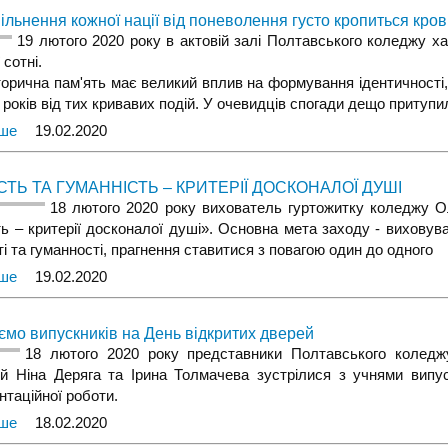
ільнення кожної нації від поневолення густо кропиться кр
19 лютого 2020 року в актовій залі Полтавського коледжу х
сотні.
а пам'ять має великий вплив на формування ідентичності, на
 років від тих кривавих подій. У очевидців спогади дещо притупил
іше
19.02.2020
ТЬ ТА ГУМАННІСТЬ – КРИТЕРІЇ ДОСКОНАЛОЇ ДУШІ
18 лютого 2020 року вихователь гуртожитку коледжу О
ть – критерії досконалої душі». Основна мета заходу - виховув
і та гуманності, прагнення ставитися з повагою один до одного
іше
19.02.2020
мо випускників на День відкритих дверей
18 лютого 2020 року представники Полтавського коледжу
ій Ніна Деряга та Ірина Толмачева зустрілися з учнями випу
нтаційної роботи.
іше
18.02.2020