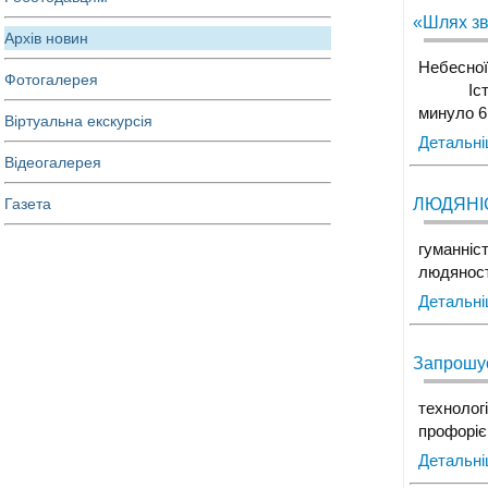
«Шлях зв
Архів новин
Небесної 
Фотогалерея
Історичн
минуло 6
Віртуальна екскурсія
Детальн
Відеогалерея
Газета
ЛЮДЯНІС
гуманніс
людяност
Детальн
Запрошує
технолог
профоріє
Детальн