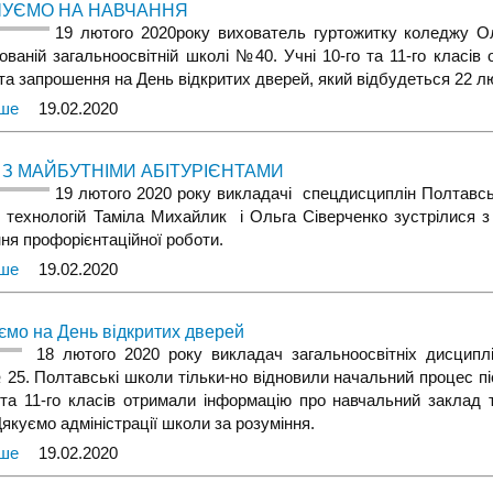
УЄМО НА НАВЧАННЯ
19 лютого 2020року вихователь гуртожитку коледжу О
зованій загальноосвітній школі №40. Учні 10-го та 11-го класі
 та запрошення на День відкритих дверей, який відбудеться 22 
іше
19.02.2020
 З МАЙБУТНІМИ АБІТУРІЄНТАМИ
19 лютого 2020 року викладачі спецдисциплін Полтавсь
 технологій Таміла Михайлик і Ольга Сіверченко зустрілися з
ня профорієнтаційної роботи.
іше
19.02.2020
мо на День відкритих дверей
18 лютого 2020 року викладач загальноосвітніх дисципл
25. Полтавські школи тільки-но відновили начальний процес піс
 та 11-го класів отримали інформацію про навчальний заклад
Дякуємо адміністрації школи за розуміння.
іше
19.02.2020