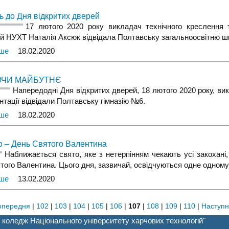
ь до Дня відкритих дверей
17 лютого 2020 року викладач технічного креслення 
ій НУХТ Наталія Аксюк відвідала Полтавську загальноосвітню 
іше
18.02.2020
ЧИ МАЙБУТНЄ
Напередодні Дня відкритих дверей, 18 лютого 2020 року, 
нтації відвідали Полтавську гімназію №6.
іше
18.02.2020
о – День Святого Валентина
Наближається свято, яке з нетерпінням чекають усі закохані
того Валентина. Цього дня, зазвичай, освідчуються одне одному
іше
13.02.2020
опередня
|
102
|
103
|
104
|
105
|
106
|
107
|
108
|
109
|
110
|
Наступ
 коледж Національного університету харчових технологій"