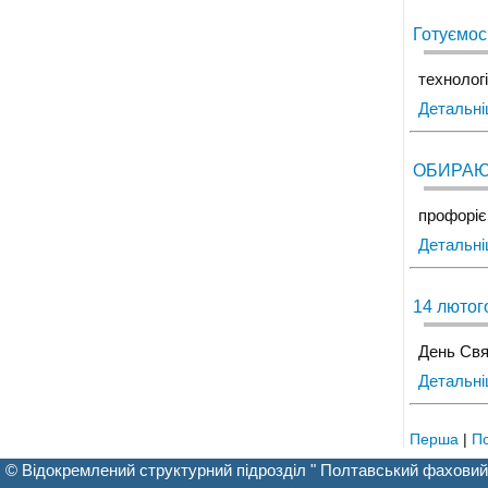
Готуємос
технолог
Детальн
ОБИРАЮ
профоріє
Детальн
14 лютог
День Свя
Детальн
Перша
|
П
© Відокремлений структурний підрозділ " Полтавський фаховий