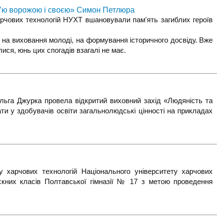
ов’ю ворожою і своєю» Симон Петлюра
арчових технологій НУХТ вшановували пам'ять загиблих героїв
 виховання молоді, на формування історичного досвіду. Вже
ися, юнь цих спогадів взагалі не має.
льга Джурка провела відкритий виховний захід «Людяність та
ати у здобувачів освіти загальнолюдські цінності на прикладах
 харчових технологій Національного університету харчових
скних класів Полтавської гімназії № 17 з метою проведення