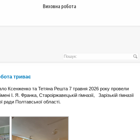
Виховна робота
обота триває
о Ксенженко та Тетяна Решта 7 травня 2026 року провели
мені І. Я. Франка, Староіржавецькій гімназії, Зарізькій гімназії
ї ради Полтавської області.