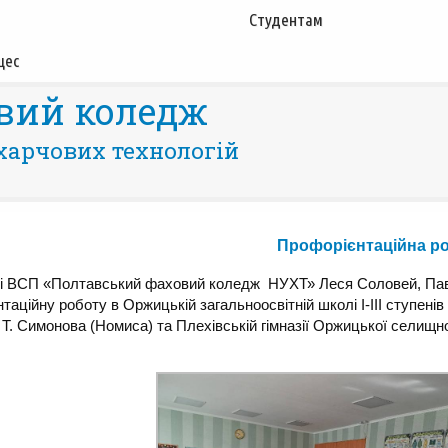
Студентам
цес
вий коледж
харчових технологій
Профорієнтаційна р
і ВСП «Полтавський фаховий коледж НУХТ» Леся Соловей, Павл
таційну роботу в Оржицькій загальноосвітній школі І-ІІІ ступенів і
Т. Симонова (Номиса) та Плехівській гімназії Оржицької селищно